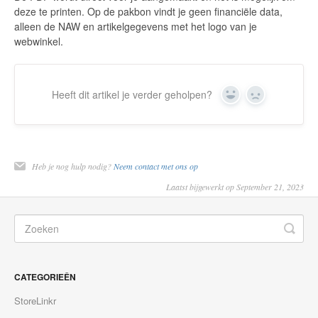
deze te printen. Op de pakbon vindt je geen financiële data,
alleen de NAW en artikelgegevens met het logo van je
webwinkel.
Heeft dit artikel je verder geholpen?
Yes
No
Heb je nog hulp nodig?
Neem contact met ons op
Laatst bijgewerkt op September 21, 2023
CATEGORIEÊN
StoreLinkr