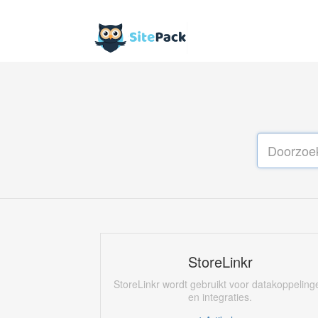
StoreLinkr
StoreLinkr wordt gebruikt voor datakoppeling
en integraties.