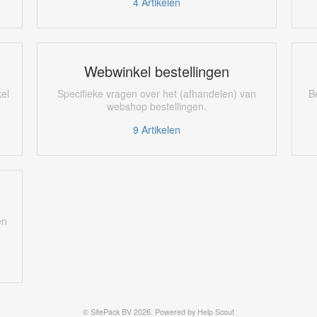
4
Artikelen
Webwinkel bestellingen
el
Specifieke vragen over het (afhandelen) van
B
webshop bestellingen.
9
Artikelen
en
©
SitePack BV
2026.
Powered by
Help Scout