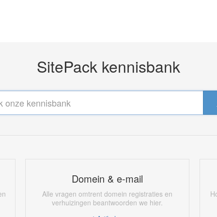
SitePack kennisbank
Domein & e-mail
en
Alle vragen omtrent domein registraties en
Ho
verhuizingen beantwoorden we hier.