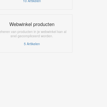
10
Artikelen
Webwinkel producten
eheren van producten in je webwinkel kan al
snel gecompliceerd worden.
5
Artikelen