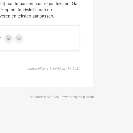
cht) aan te passen naar eigen teksten. Ga
ik op het tandwieltje aan de
tiveren en teksten aanpassen.
?
Yes
No
Laatst bijgewerkt op Maart 14, 2023
©
SitePack BV
2026.
Powered by
Help Scout