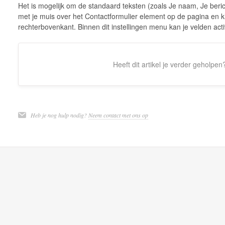
Het is mogelijk om de standaard teksten (zoals Je naam, Je beri
met je muis over het Contactformulier element op de pagina en kl
rechterbovenkant. Binnen dit instellingen menu kan je velden ac
Heeft dit artikel je verder geholpen
Heb je nog hulp nodig?
Neem contact met ons op