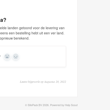
na?
telde landen getoond voor de levering van
ineens een bestelling hebt uit een ver land.
e opnieuw berekend.
?
Yes
No
Laatst bijgewerkt op Augustus 20, 2022
©
SitePack BV
2026.
Powered by
Help Scout